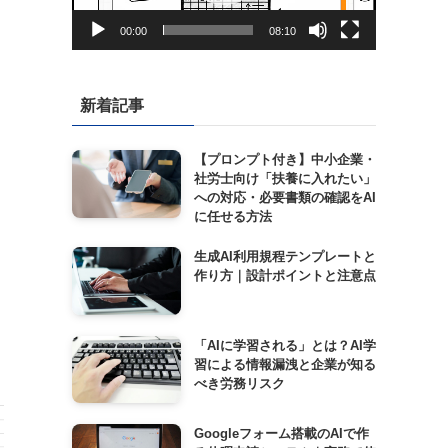
ー
00:00
08:10
新着記事
【プロンプト付き】中小企業・
社労士向け「扶養に入れたい」
への対応・必要書類の確認をAI
に任せる方法
生成AI利用規程テンプレートと
作り方｜設計ポイントと注意点
「AIに学習される」とは？AI学
習による情報漏洩と企業が知る
べき労務リスク
Googleフォーム搭載のAIで作