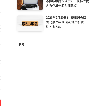
る休暇申請システム｜実務で使
える作成手順と注意点
2026年2月10日付 疑義照会回
答（厚生年金保険 適用）要
約・まとめ
PR