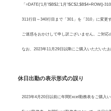
「=DATE(‘1月’!$B$2,’1月’!$C$2,$B$4+ROW()-31
311行目～340行目まで「301」を「310」に
ご迷惑をおかけして申し訳ございません。ご対応
なお、2023年11月29日以降にご購入いただい
休日出勤の表示形式の誤り
2023年4月20日以前に年間Excel勤務表をご