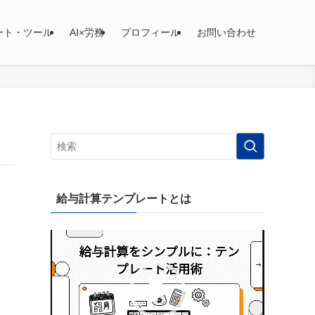
ート・ツール
AI×労務
プロフィール
お問い合わせ
給与計算テンプレートとは
動
画
プ
レ
ー
ヤ