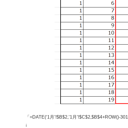
「=DATE(‘1月’!$B$2,’1月’!$C$2,$B$4+ROW()-30
↓