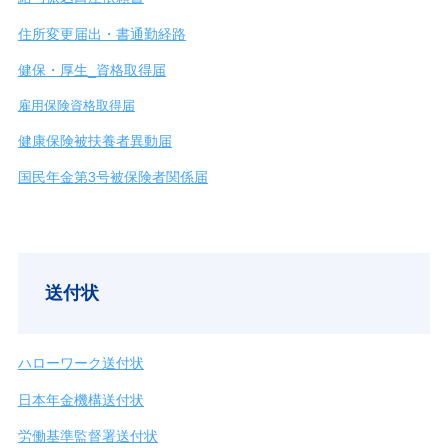
住所変更届出・書通勤経路
健保・厚生_資格取得届
雇用保険資格取得届
健康保険被扶養者異動届
国民年金第3号被保険者関係届
送付状
ハローワーク送付状
日本年金機構送付状
労働基準監督署送付状