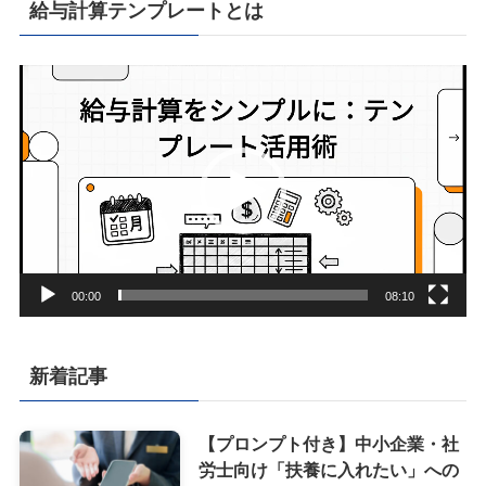
給与計算テンプレートとは
動
画
プ
レ
ー
ヤ
ー
00:00
08:10
新着記事
【プロンプト付き】中小企業・社
労士向け「扶養に入れたい」への