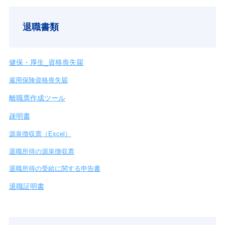
退職書類
健保・厚生_資格喪失届
雇用保険資格喪失届
離職票作成ツール
疎明書
源泉徴収票（Excel）
退職所得の源泉徴収票
退職所得の受給に関する申告書
退職証明書