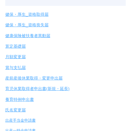
健保・厚生_資格取得届
健保・厚生_資格喪失届
健康保険被扶養者異動届
算定基礎届
月額変更届
賞与支払届
産前産後休業取得・変更申出届
育児休業取得者申出書(新規・延長)
養育特例申出書
氏名変更届
出産手当金申請書
出産一時金申請書