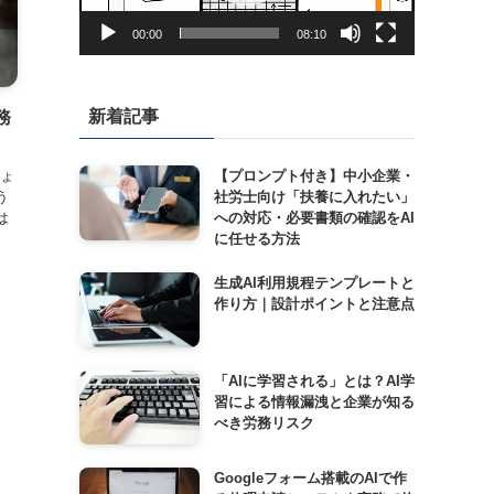
ー
00:00
08:10
新着記事
務
ょ
【プロンプト付き】中小企業・
う
社労士向け「扶養に入れたい」
は
への対応・必要書類の確認をAI
に任せる方法
生成AI利用規程テンプレートと
作り方｜設計ポイントと注意点
「AIに学習される」とは？AI学
習による情報漏洩と企業が知る
べき労務リスク
Googleフォーム搭載のAIで作