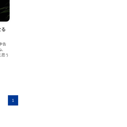
なる
申告
ね。
に思う
1