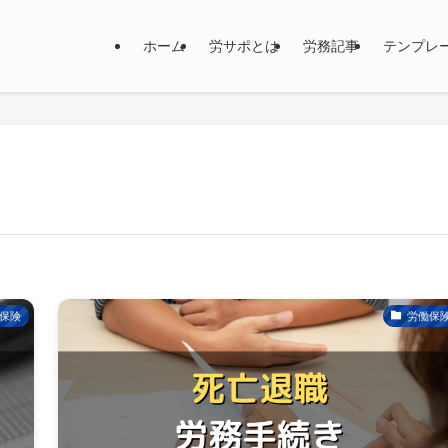
ホーム
労サポとは
労務記事
テンプレ
保険
労働保