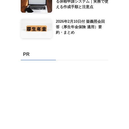
る休暇申請システム｜実務で使
える作成手順と注意点
2026年2月10日付 疑義照会回
答（厚生年金保険 適用）要
約・まとめ
PR