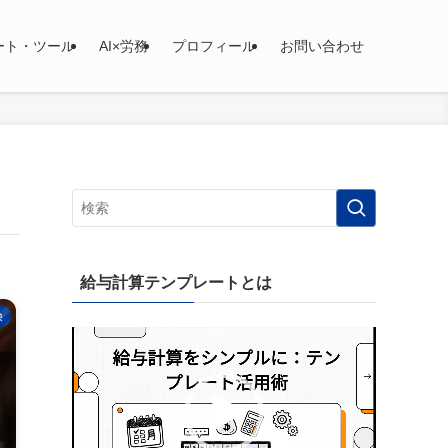
ート・ツール
AI×労務
プロフィール
お問い合わせ
給与計算テンプレートとは
険
動
画
プ
レ
ー
ヤ