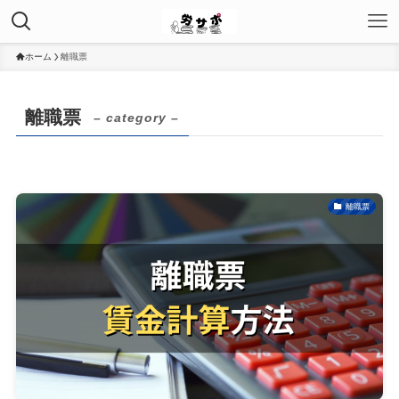
ホーム
離職票
離職票
– category –
離職票