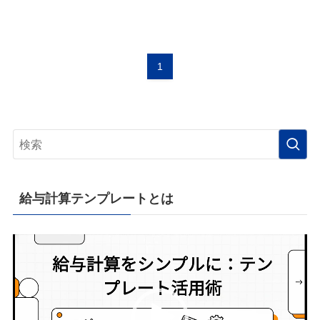
1
給与計算テンプレートとは
動
画
プ
レ
ー