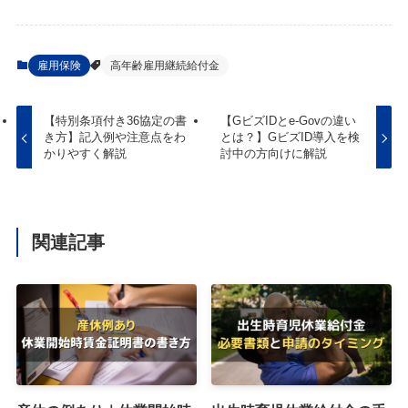
雇用保険
高年齢雇用継続給付金
【特別条項付き36協定の書
【GビズIDとe-Govの違い
き方】記入例や注意点をわ
とは？】GビズID導入を検
かりやすく解説
討中の方向けに解説
関連記事